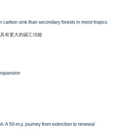
er carbon sink than secondary forests in moist tropics
具有更大的碳汇功能
t expansion
il: A 50-m.y. journey from extinction to renewal