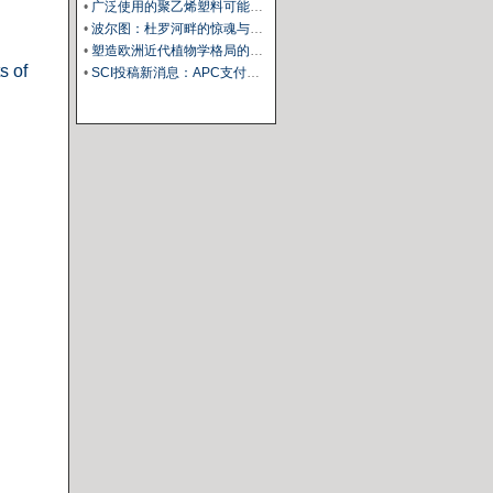
•
广泛使用的聚乙烯塑料可能会损害你的肝脏
•
波尔图：杜罗河畔的惊魂与治愈
•
塑造欧洲近代植物学格局的马德里皇家植物园里程碑式园长
s of
•
SCI投稿新消息：APC支付服务再升级！