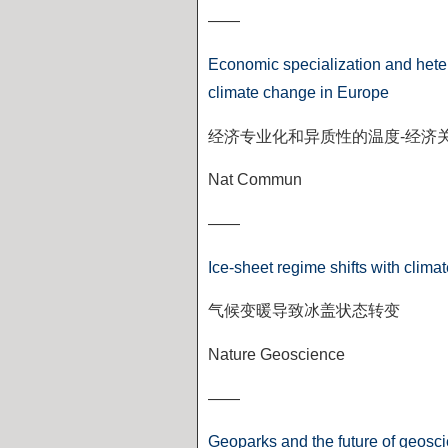
——
Economic specialization and hete
climate change in Europe
经济专业化和异质性的温度
-
经济
Nat Commun
——
Ice-sheet regime shifts with clim
气候变暖导致冰盖状态转变
Nature Geoscience
——
Geoparks and the future of geosc