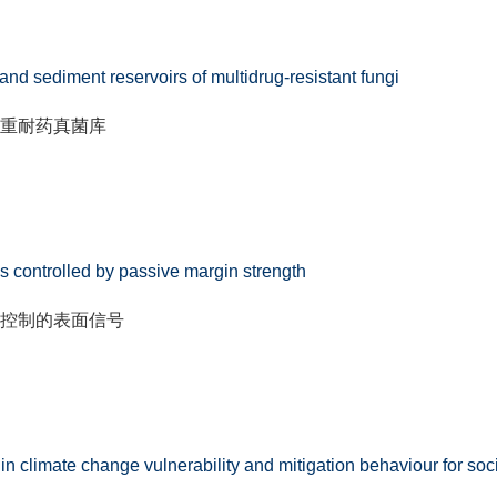
 and sediment reservoirs of multidrug-resistant fungi
重耐药真菌库
ls controlled by passive margin strength
度控制的表面信号
 in climate change vulnerability and mitigation behaviour for soci