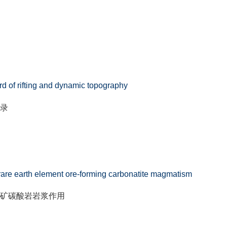
rd of rifting and dynamic topography
录
 rare earth element ore-forming carbonatite magmatism
矿碳酸岩岩浆作用