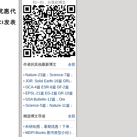
扫一扫，分享此博文
优惠代
CI发表
作者的其他最新博文
全部
•
Nature-23篇；Science-7篇；
Science Advances-18篇；
•
JGR: Solid Earth-16篇 GRL-
PNAS-2篇
47篇
•
GCA-4篇 ESR-6篇 GF-2篇
•
EPSL-21篇 EG-2篇 GR-10篇
•
GSA Bulletin-12篇；Ore
Geology Reviews-14篇；
•
Science-5篇；Nature-11篇；
Chemical Geology-7篇
Science Advances-6篇；
精选博文导读
全部
PNAS-6篇
•
科研绘图，暑期优惠！下单立减500元
•
MDPI Books 图书类型介绍 (三)：Edited Book