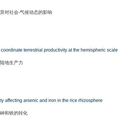
异对社会
-
气候动态的影响
coordinate terrestrial productivity at the hemispheric scale
陆地生产力
ity affecting arsenic and iron in the rice rhizosphere
砷和铁的转化