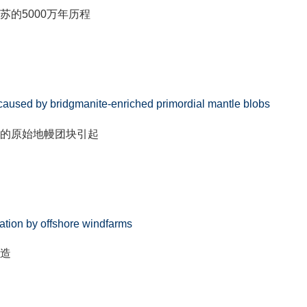
苏的
5000
万年历程
 caused by bridgmanite-enriched primordial mantle blobs
的原始地幔团块引起
ation by offshore windfarms
造