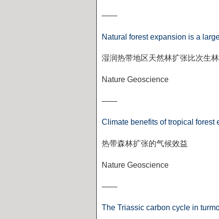
——
Natural forest expansion is a larg
湿润热带地区天然林扩张比次生林
Nature Geoscience
——
Climate benefits of tropical fores
热带森林扩张的气候效益
Nature Geoscience
——
The Triassic carbon cycle in turmo