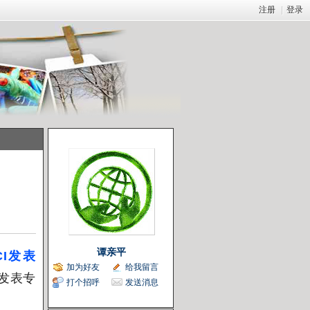
注册
|
登录
谭亲平
CI发表
加为好友
给我留言
、发表专
打个招呼
发送消息