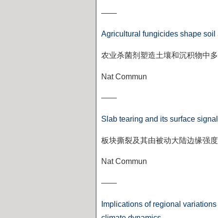
——
Agricultural fungicides shape soil
农业杀菌剂塑造土壤和沉积物中多
Nat Commun
——
Slab tearing and its surface signa
板块撕裂及其由被动大陆边缘强
Nat Commun
——
Implications of regional variations
climate dynamics