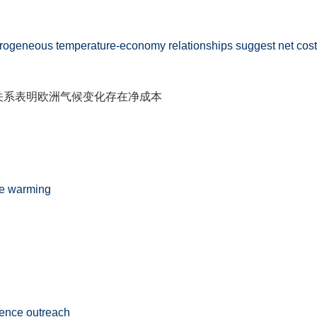
rogeneous temperature-economy relationships suggest net cost
关系表明欧洲气候变化存在净成本
ate warming
ience outreach