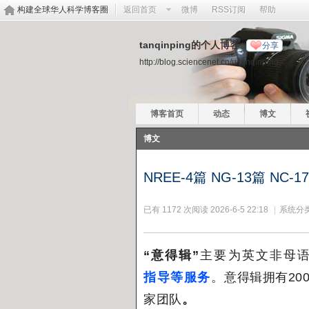
构建全球华人科学博客圈
返回首页
微博
RSS订阅
帮助
tanqinping的个人博客
分享
http://blog.sciencenet.cn/u/tanqinping
博客首页
动态
博文
博文
NREE-4篇 NG-13篇 NC-17
已有 1172 次阅读
2026-6-5 22:18
|
系统分类
“意得辑”
主要为英文非母
指导等服务
。
意得辑拥有20
家团队
。