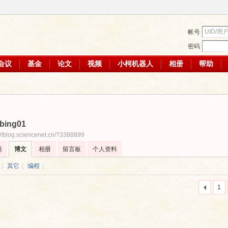
帐号
密码
会议
基金
论文
视频
小柯机器人
相册
帮助
bing01
://blog.sciencenet.cn/?3388899
题
博文
相册
留言板
个人资料
|
其它
|
编程
|
1