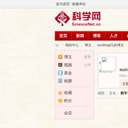
设为首页
收藏本站
首页
新闻
博客
人才
我的中心
博文
sunbing01的博文
博文
发布
加为好友
视频
上传
sun
科
›
›
›
发送消息
基金
https
相册
主
收藏
感想
|
文化
|
数学
积分
会议
学