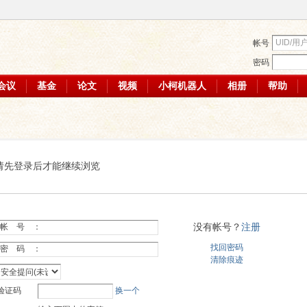
帐号
密码
会议
基金
论文
视频
小柯机器人
相册
帮助
请先登录后才能继续浏览
没有帐号？
注册
帐 号 ：
找回密码
密 码 ：
清除痕迹
验证码
换一个