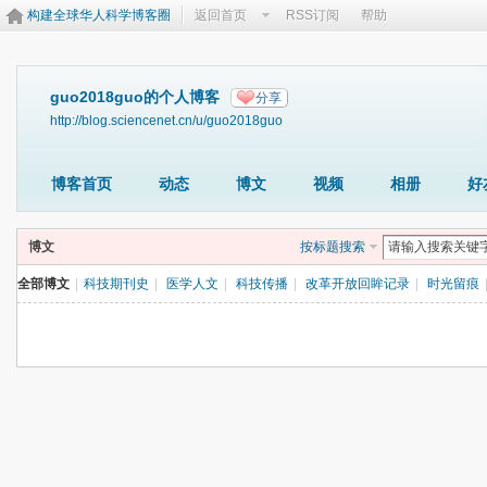
构建全球华人科学博客圈
返回首页
RSS订阅
帮助
guo2018guo的个人博客
分享
http://blog.sciencenet.cn/u/guo2018guo
博客首页
动态
博文
视频
相册
好
博文
按标题搜索
全部博文
|
科技期刊史
|
医学人文
|
科技传播
|
改革开放回眸记录
|
时光留痕