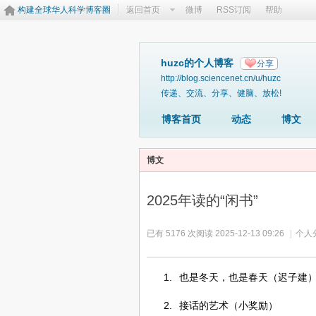
构建全球华人科学博客圈
返回首页
微博
RSS订阅
帮助
huzc的个人博客
分享
http://blog.sciencenet.cn/u/huzc
传递、交流、分享、健脑、放松!
博客首页
动态
博文
博文
2025年读的“闲书”
已有 5176 次阅读
2025-12-13 09:26
|
个人
1.
也是冬天，也是春天（迟子建
2.
接话的艺术（小奖励）