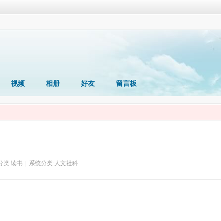
视频
相册
好友
留言板
分类:
读书
|
系统分类:
人文社科
）