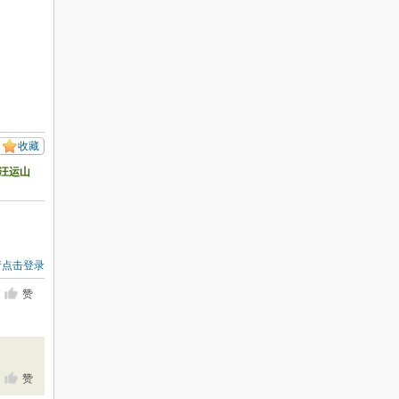
收藏
汪运山
请点击登录
赞
赞