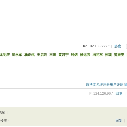
IP: 182.138.222.*
|
热度
|
尤明庆
郑永军
杨正瓴
王启云
王涛
黄河宁
钟炳
雒运强
冯兆东
孙颉
范振英
该博文允许注册用户评论 
IP: 124.126.96.*
回复
|
老师！
复楼主）
回复
|