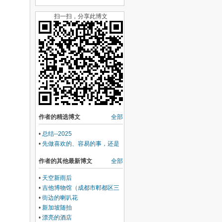
扫一扫，分享此博文
作者的精选博文
全部
•
总结--2025
•
先做喜欢的、容易的事，还是
先做不喜欢的、困难的事？
作者的其他最新博文
全部
•
天空新雨后
•
吉他博物馆（成都市郫都区三
道堰）
•
街边的喇叭花
•
新加坡随拍
•
漂亮的酒店