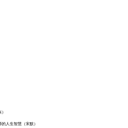
兴）
师的人生智慧（宋默）