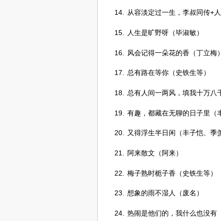
14.
从容淡定过一生，李叔同传+
15.
人生是旷野呀（毕淑敏）
16.
风会记得一朵花的香（丁立梅
17.
总有路在等你（史铁生等）
18.
总有人间一两风，填我十万八
19.
有趣，都藏在无聊的日子里（
20.
又得浮生半日闲（丰子恺、季
21.
阿来散文（阿来）
22.
梅子熟时栀子香（史铁生等）
23.
想象的雨不湿人（废名）
24.
热闹是他们的，我什么也没有