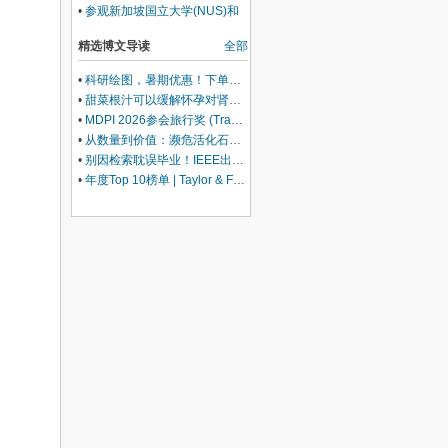
•
参观新加坡国立大学(NUS)和
南洋理工大学（NTU）
精选博文导读
全部
•
科研绘图，暑期优惠！下单立减500元
•
甜菜根汁可以缓解怀孕对肾脏的压力
•
MDPI 2026参会旅行奖 (Travel Award) 中国区获奖名单公布！
•
从数量到价值：濒危活化石ELF 理论重塑濒危物种保护优先级
•
别因检索耽误毕业！IEEE出版+EI快检索，8-9月会议合集征稿中
•
年度Top 10榜单 | Taylor & Francis科学与技术领域中国作者最受欢迎的热门文章榜单出炉！