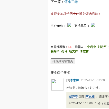
下一篇：
怀念二老
欢迎参加科学网十佳博文评选活动！
主办单位：
支持单位：
当前推荐数：
18
推荐人：
宁利中
刘进平
崔锦华
孔玲
杨文祥
李志林
推荐到博客首页
评论 (
2
个评论)
[1]
李志林
2025-12-15 12:00
闲读书，读闲书！好习惯。
胡泽春
回复
李志林
：
谢谢李
2025-12-15 14:06
1 楼（回