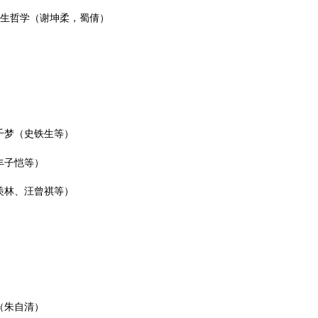
人生哲学（谢坤柔，蜀倩）
）
千梦（史铁生等）
丰子恺等）
羡林、汪曾祺等）
（朱自清）