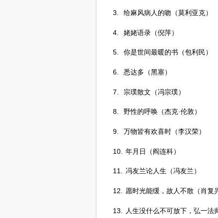
3.
给麻风病人的吻（莫利亚克）
4.
姥姥语录（倪萍）
5.
你是世间最暖的书（包利民）
6.
悉达多（黑塞）
7.
宗璞散文（冯宗璞）
8.
野性的呼唤（杰克
·
伦敦）
9.
万物皆有欢喜时（李汉荣）
10.
年月日（阎连科）
11.
冯友兰论人生（冯友兰）
12.
愿时光能缓，故人不散（肖复
13.
人生没什么不可放下，弘一法