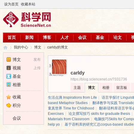
设为首页
收藏本站
首页
新闻
博客
人才
会议
基金
论文
我的中心
博文
carldy的博文
博文
发布
加为好友
视频
上传
carldy
科
›
›
›
发送消息
基金
https://blog.sciencenet.cn/?331736
相册
主题
博文
相册
留言板
收藏
生活点滴 Inspirations from Life
|
语言学探讨 Linguisti
based Metaphor Studies
|
翻译教学与实践 Translation 
积分
童真世界 Time for Childhood
|
翻译/语料库语言学等会议
Exercises
|
论文撰写技巧 skills for graduate thesis
|
会议
Materials from Classroom
|
电脑技巧Skills for Compu
help yo
|
基于语料库的研究汇总corpus-based studie
学