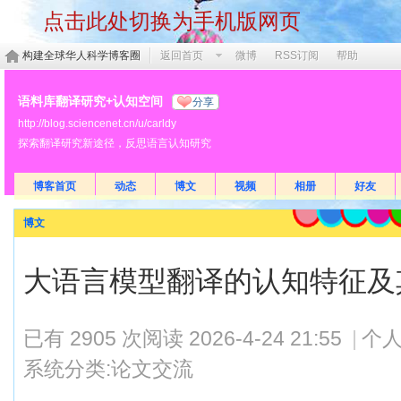
点击此处切换为手机版网页
构建全球华人科学博客圈
返回首页
微博
RSS订阅
帮助
语料库翻译研究+认知空间
分享
http://blog.sciencenet.cn/u/carldy
探索翻译研究新途径，反思语言认知研究
博客首页
动态
博文
视频
相册
好友
博文
大语言模型翻译的认知特征及
已有 2905 次阅读
2026-4-24 21:55
|
个人
系统分类:
论文交流