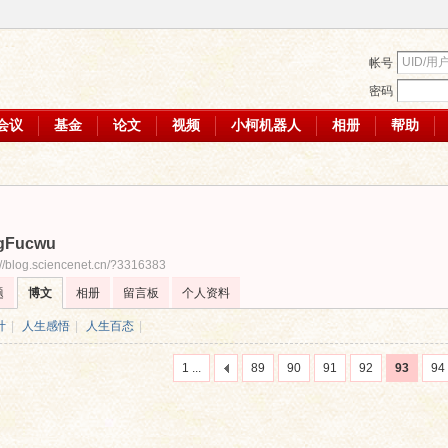
帐号
密码
会议
基金
论文
视频
小柯机器人
相册
帮助
gFucwu
://blog.sciencenet.cn/?3316383
题
博文
相册
留言板
个人资料
计
|
人生感悟
|
人生百态
|
1 ...
89
90
91
92
93
94