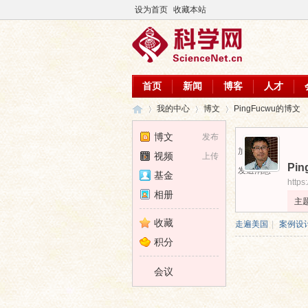
设为首页
收藏本站
首页
新闻
博客
人才
我的中心
博文
PingFucwu的博文
博文
发布
加为好友
视频
上传
Pin
科
›
›
›
发送消息
基金
https
相册
主
收藏
走遍美国
|
案例设
积分
会议
学