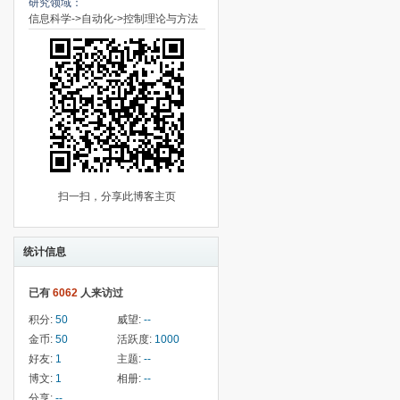
研究领域：
信息科学->自动化->控制理论与方法
扫一扫，分享此博客主页
统计信息
已有
6062
人来访过
积分:
50
威望:
--
金币:
50
活跃度:
1000
好友:
1
主题:
--
博文:
1
相册:
--
分享:
--