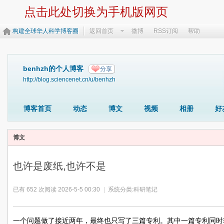
点击此处切换为手机版网页
构建全球华人科学博客圈
返回首页
微博
RSS订阅
帮助
benhzh的个人博客
分享
http://blog.sciencenet.cn/u/benhzh
博客首页
动态
博文
视频
相册
好
博文
也许是废纸,也许不是
已有 652 次阅读
2026-5-5 00:30
|
系统分类:
科研笔记
一个问题做了接近两年，最终也只写了三篇专利。其中一篇专利同时