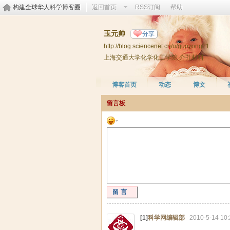
构建全球华人科学博客圈
返回首页
RSS订阅
帮助
玉元帅
分享
http://blog.sciencenet.cn/u/guoyong21
上海交通大学化学化工学院 介孔材料
博客首页
动态
博文
留言板
留言
[1]
科学网编辑部
2010-5-14 10: