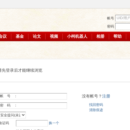
帐号
密码
会议
基金
论文
视频
小柯机器人
相册
帮助
请先登录后才能继续浏览
没有帐号？
注册
帐 号 ：
找回密码
密 码 ：
清除痕迹
验证码
换一个