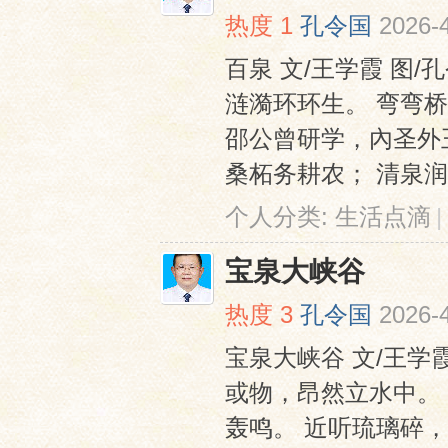
热度
1
孔令国
2026-
百泉 文/王学霞 图
涟漪环环生。 弯弯
邵公曾研学，內圣外
桑柘务耕农； 清泉润四方
网
个人分类:
生活点滴
|
宝泉大峡谷
热度
3
孔令国
2026-
宝泉大峡谷 文/王学
或物，昂然立水中。
轰鸣。 近听琉璃碎