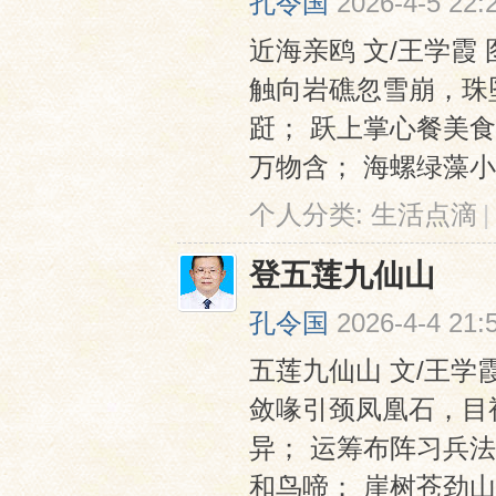
孔令国
2026-4-5 22:
近海亲鸥 文/王学霞
触向岩礁忽雪崩，珠
跹； 跃上掌心餐美
万物含； 海螺绿藻小螃
个人分类:
生活点滴
|
登五莲九仙山
孔令国
2026-4-4 21:
五莲九仙山 文/王学
敛喙引颈凤凰石，目
异； 运筹布阵习兵
和鸟啼； 崖树苍劲山