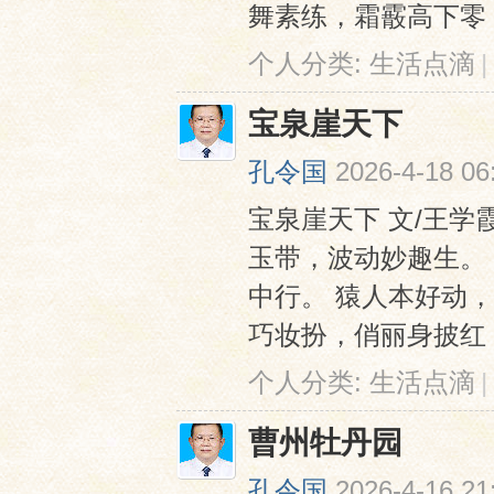
舞素练，霜霰高下零；
个人分类:
生活点滴
|
宝泉崖天下
孔令国
2026-4-18 06
宝泉崖天下 文/王学
玉带，波动妙趣生。
中行。 猿人本好动
巧妆扮，俏丽身披红；
个人分类:
生活点滴
|
曹州牡丹园
孔令国
2026-4-16 21