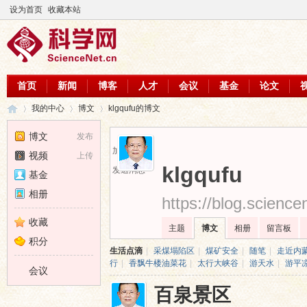
设为首页
收藏本站
首页
新闻
博客
人才
会议
基金
论文
我的中心
博文
klgqufu的博文
博文
发布
加为好友
视频
上传
科
›
›
›
klgqufu
发送消息
基金
相册
https://blog.scienc
收藏
主题
博文
相册
留言板
积分
生活点滴
|
采煤塌陷区
|
煤矿安全
|
随笔
|
走近内
行
|
香飘牛楼油菜花
|
太行大峡谷
|
游天水
|
游平
会议
百泉景区
学