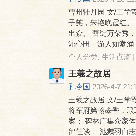
曹州牡丹园 文/王学
子笑，朱艳晚霞红。
出众。 蕾绽万朵秀
沁心田，游人如潮涌； 恋
个人分类:
生活点滴
|
王羲之故居
孔令国
2026-4-7 21:
王羲之故居 文/王学
将军府第翰墨香，琅
案； 碑林广集众家
留佳谈； 池鹅羽白志