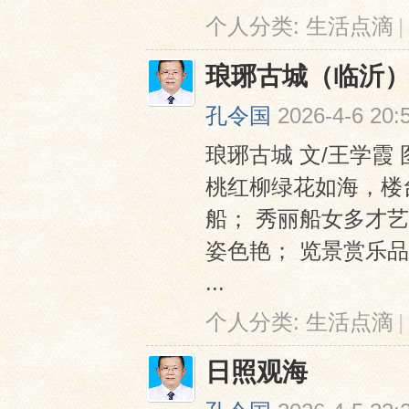
个人分类:
生活点滴
|
琅琊古城（临沂
孔令国
2026-4-6 20:
琅琊古城 文/王学霞
桃红柳绿花如海，楼
船； 秀丽船女多才
姿色艳； 览景赏乐
...
个人分类:
生活点滴
|
日照观海