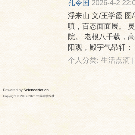
孔令国
2026-4-2 22:
浮来山 文/王学霞 
嗔，百态面面展。 
院。 老根八千载，
阳观，殿宇气昂轩； 
个人分类:
生活点滴
|
Powered by
ScienceNet.cn
Copyright © 2007-
2026
中国科学报社