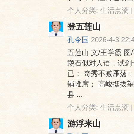
个人分类:
生活点滴
|
登五莲山
孔令国
2026-4-3 22:
五莲山 文/王学霞 
鹉石似对人语，试剑
已； 奇秀不减雁荡
铺帷席； 高峻挺拔望海
县 ...
个人分类:
生活点滴
|
游浮来山