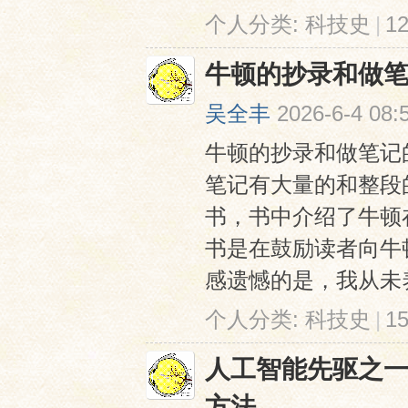
个人分类:
科技史
|
1
牛顿的抄录和做
吴全丰
2026-6-4 08:
牛顿的抄录和做笔记
笔记有大量的和整段的
书，书中介绍了牛顿
书是在鼓励读者向牛
感遗憾的是，我从未养
个人分类:
科技史
|
1
人工智能先驱之一赫伯特
方法