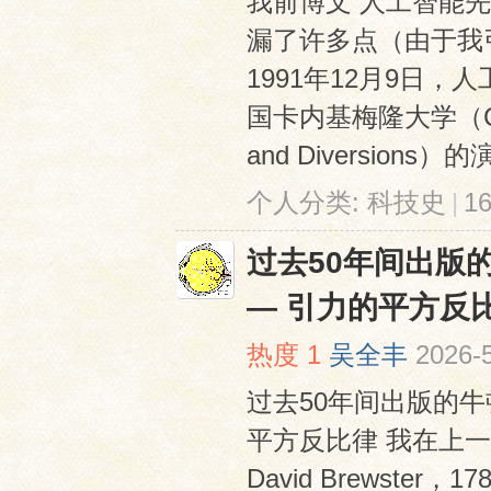
我前博文 人工智能先驱之
漏了许多点（由于我
1991年12月9日，人工
国卡内基梅隆大学（C
and Diversions
个人分类:
科技史
|
1
过去50年间出版
— 引力的平方反
热度
1
吴全丰
2026-
过去50年间出版的牛
平方反比律 我在上一
David Brewster