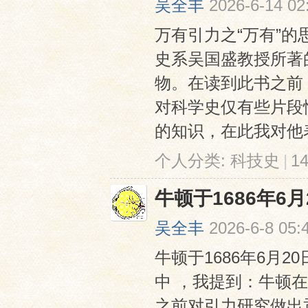
吴全丰
2026-6-14 02
万有引力之“万有”
史系吴国盛教授所著
物。在读到此书之前
对科学史仅有些片段
的知识，在此我对他表
网
个人分类:
科技史
|
1
牛顿于1686年6
吴全丰
2026-6-8 05:
牛顿于1686年6月
中 ，我提到：牛顿在
之前对引力研究做出