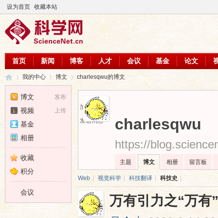
设为首页
收藏本站
首页
新闻
博客
人才
会议
基金
论文
我的中心
博文
charlesqwu的博文
博文
发布
加为好友
视频
上传
科
›
›
›
charlesqwu
发送消息
基金
相册
https://blog.scienc
收藏
主题
博文
相册
留言板
积分
Web
|
视觉科学
|
科技翻译
|
科技史
|
会议
万有引力之“万有
学