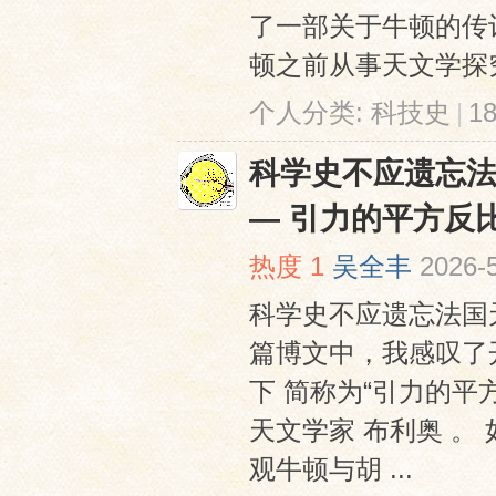
了一部关于牛顿的传
顿之前从事天文学探究
个人分类:
科技史
|
1
科学史不应遗忘法国天文
— 引力的平方反
热度
1
吴全丰
2026-
科学史不应遗忘法国天文学家
篇博文中，我感叹了开
下 简称为“引力的
天文学家 布利奥 
观牛顿与胡 ...