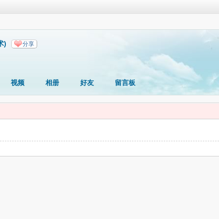
术)
分享
视频
相册
好友
留言板