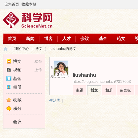
设为首页
收藏本站
首页
新闻
博客
人才
会议
基金
论文
我的中心
博文
liushanhu的博文
博文
发布
加为好友
视频
上传
liushanhu
科
›
›
›
发送消息
基金
https://blog.sciencenet.cn/?317053
相册
主题
博文
相册
留言板
收藏
生活类
|
积分
会议
学