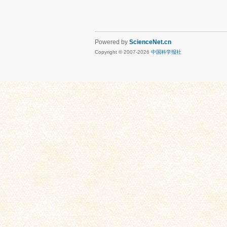
Powered by
ScienceNet.cn
Copyright © 2007-
2026
中国科学报社