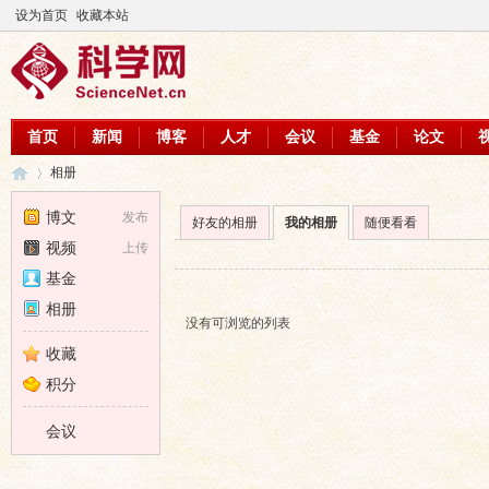
设为首页
收藏本站
首页
新闻
博客
人才
会议
基金
论文
相册
博文
发布
好友的相册
我的相册
随便看看
视频
上传
科
›
基金
相册
没有可浏览的列表
收藏
积分
会议
学