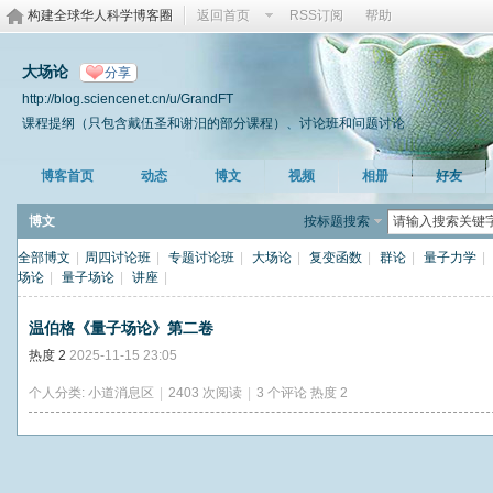
构建全球华人科学博客圈
返回首页
RSS订阅
帮助
大场论
分享
http://blog.sciencenet.cn/u/GrandFT
课程提纲（只包含戴伍圣和谢汨的部分课程）、讨论班和问题讨论
博客首页
动态
博文
视频
相册
好友
博文
按标题搜索
全部博文
|
周四讨论班
|
专题讨论班
|
大场论
|
复变函数
|
群论
|
量子力学
|
场论
|
量子场论
|
讲座
|
温伯格《量子场论》第二卷
热度
2
2025-11-15 23:05
个人分类:
小道消息区
|
2403 次阅读
|
3 个评论
热度
2