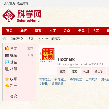
设为首页
收藏本站
首页
新闻
博客
人才
会议
基金
论文
我的中心
博文
shxzhang的博文
博文
发布
加为好友
视频
上传
shxzhang
科
›
›
›
发送消息
基金
https://blog.sciencenet.cn/?307182
相册
主题
博文
相册
留言板
收藏
求學散記
|
教育漫話
|
教學雜誌
|
世事閒談
|
諸相
文轉載
|
讀書隨筆
|
积分
会议
学