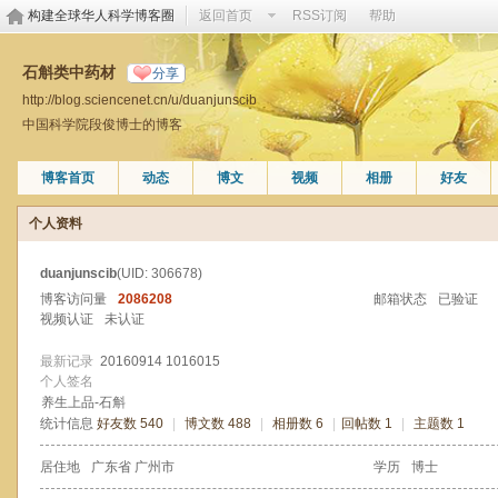
构建全球华人科学博客圈
返回首页
RSS订阅
帮助
石斛类中药材
分享
http://blog.sciencenet.cn/u/duanjunscib
中国科学院段俊博士的博客
博客首页
动态
博文
视频
相册
好友
个人资料
duanjunscib
(UID: 306678)
博客访问量
2086208
邮箱状态
已验证
视频认证
未认证
最新记录
20160914 1016015
个人签名
养生上品-石斛
统计信息
好友数 540
|
博文数 488
|
相册数 6
|
回帖数 1
|
主题数 1
居住地
广东省 广州市
学历
博士