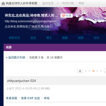
构建全球华人科学博客圈
返回首页
RSS订阅
帮助
诗言志,志在高远;诗传情,情洒人间 ...
分享
http://blog.sciencenet.cn/u/yangyongtian
点击诤友,联网知音;广纳资讯,陶冶身心.
博客首页
动态
博文
视频
相册
好友
相册
« 返回图片列表
|
当前第 3 张
|
共 14 张图片
zhliyuanjuchan 024
上传于 2011-4-16 05:48 (1.08 MB)
查看原图
|
查看 EXIF 信息
|
举报