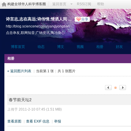
构建全球华人科学博客圈
返回首页
RSS订阅
帮助
诗言志,志在高远;诗传情,情洒人间 ...
分享
http://blog.sciencenet.cn/u/yangyongtian
点击诤友,联网知音;广纳资讯,陶冶身心.
博客首页
动态
博文
视频
相册
好友
相册
« 返回图片列表
|
当前第 1 张
|
共 1 张图片
春节前天坛2
上传于 2011-2-10 07:45 (1.51 MB)
查看原图
|
查看 EXIF 信息
|
举报