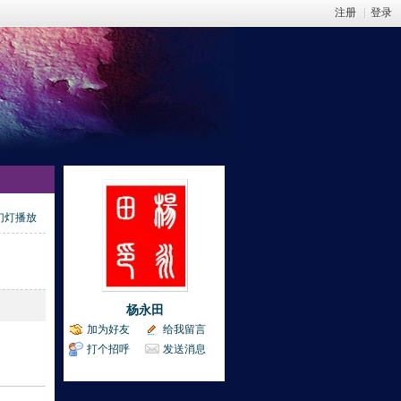
注册
|
登录
幻灯播放
杨永田
加为好友
给我留言
打个招呼
发送消息