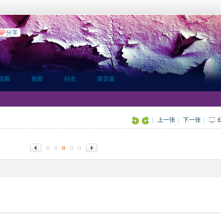
分享
视频
相册
好友
留言板
|
上一张
|
下一张
|