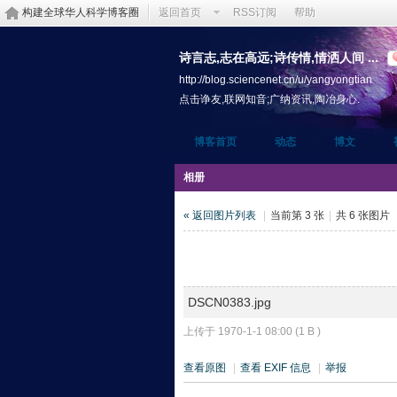
构建全球华人科学博客圈
返回首页
RSS订阅
帮助
诗言志,志在高远;诗传情,情洒人间 ...
http://blog.sciencenet.cn/u/yangyongtian
点击诤友,联网知音;广纳资讯,陶冶身心.
博客首页
动态
博文
相册
« 返回图片列表
|
当前第 3 张
|
共 6 张图片
DSCN0383.jpg
上传于 1970-1-1 08:00 (1 B )
查看原图
|
查看 EXIF 信息
|
举报