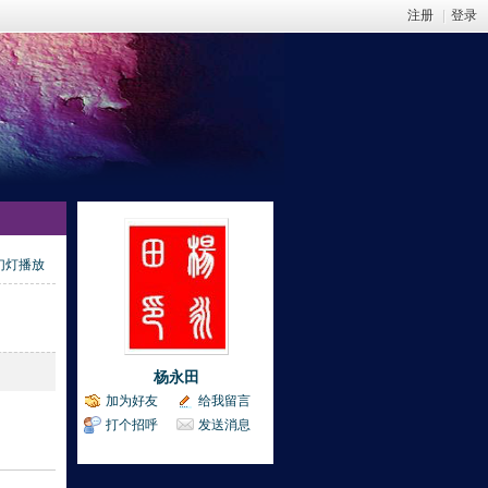
注册
|
登录
幻灯播放
杨永田
加为好友
给我留言
打个招呼
发送消息