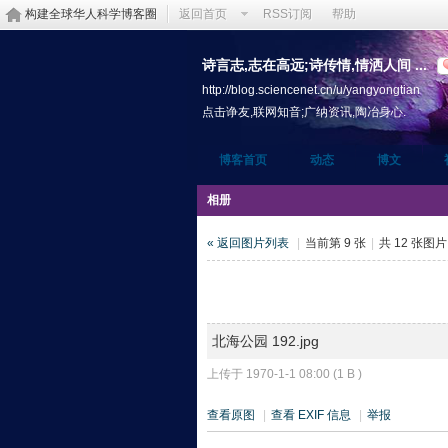
构建全球华人科学博客圈
返回首页
RSS订阅
帮助
诗言志,志在高远;诗传情,情洒人间 ...
http://blog.sciencenet.cn/u/yangyongtian
点击诤友,联网知音;广纳资讯,陶冶身心.
博客首页
动态
博文
相册
« 返回图片列表
|
当前第 9 张
|
共 12 张图
北海公园 192.jpg
上传于 1970-1-1 08:00 (1 B )
查看原图
|
查看 EXIF 信息
|
举报