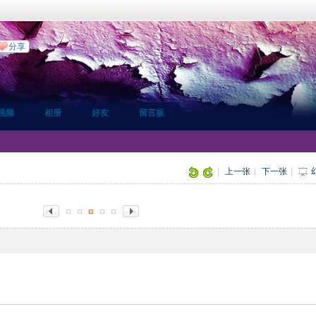
分享
视频
相册
好友
留言板
片
|
上一张
|
下一张
|