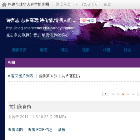
构建全球华人科学博客圈
返回首页
RSS订阅
帮助
诗言志,志在高远;诗传情,情洒人间 ...
分享
http://blog.sciencenet.cn/u/yangyongtian
点击诤友,联网知音;广纳资讯,陶冶身心.
博客首页
动态
博文
视频
相册
好友
相册
« 返回图片列表
|
当前第 4 张
|
共 6 张图片
前门美食街
上传于 2011-11-6 16:22 (1.25 MB)
查看原图
|
查看 EXIF 信息
|
举报