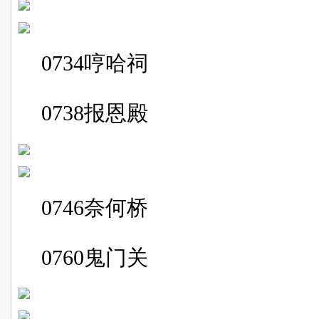
0734
哼哈祠
0738
报恩殿
0746
奈何桥
0760
鬼门关