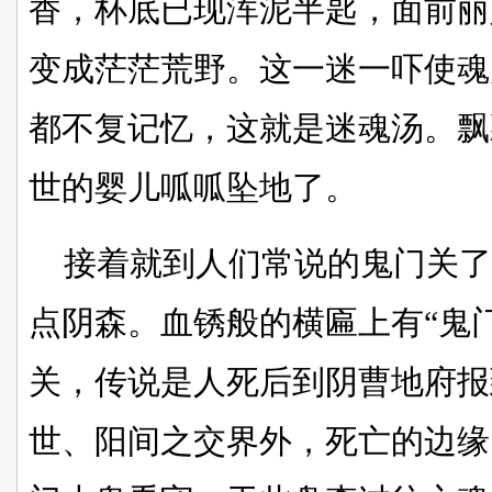
香，杯底已现浑泥半匙，面前丽
变成茫茫荒野。这一迷一吓使魂
都不复记忆，这就是迷魂汤。飘
世的婴儿呱呱坠地了。
接着就到人们常说的鬼门关
点阴森。血锈般的横匾上有“鬼
关，传说是人死后到阴曹地府报
世、阳间之交界外，死亡的边缘