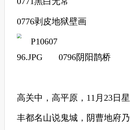
0771
黑白无常
0776
剥皮地狱壁画
0796
阴阳鹊桥
高关中，高平原，11月23日
丰都名山说鬼城，阴曹地府乃