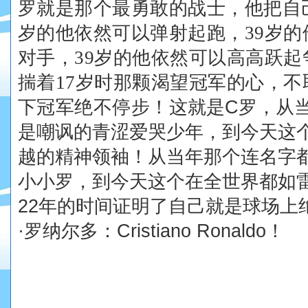
罗就是那个最勇敢的战士，他
把自
岁的他依然可以弹射起跑，39岁
对手，39岁的他依然可以高高跃起
揣着17岁时那颗渴望冠军的心，
下冠军绝不停步！
这就是
C
罗，从
是嘲讽的青涩爱哭少年，到今天这
越的精神领袖！从当年那个连名字
小小罗，到今天这个在全世界都如
22
年的时间证明了自己就是球场上
·
罗纳尔多：
Cristiano Ronaldo
！