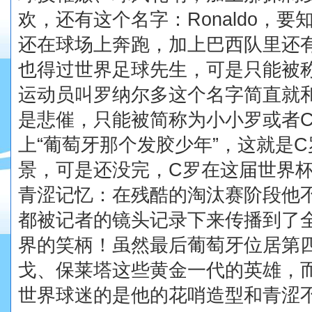
欢，还有这个名字：
Ronaldo
，要
还在球场上奔跑，加上巴西队里还
也得过世界足球先生，可是只能被
运动员叫罗纳尔多这个名字简直就
是悲催，只能被简称为小小罗或者
上
“
葡萄牙那个发胶少年
”
，这就是
C
景，可是还没完，
C
罗在这届世界
青涩记忆：在残酷的淘汰赛阶段他
都被记者的镜头记录下来传播到了
界的笑柄！虽然最后葡萄牙位居第
戈、保莱塔这些黄金一代的英雄，
世界球迷的是他的花哨造型和青涩