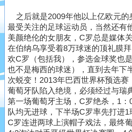
之后就是
2009
年他以上亿欧元的
最受关注的足球运动员，当然还有
美颜绝伦的女朋友，
C
罗总是媒体
在伯纳乌享受着
8
万球迷的顶礼膜拜
欢
C
罗（包括我），参选金球奖也
也不是梅西的球迷），直到去年下
次蜕变！
2013
年巴西世界杯预选赛
葡萄牙队陷入绝境，必须经过与瑞
第一场葡萄牙主场，
C
罗绝杀，
1
：
队均无进球，下半场
C
罗率先打进
1
C
罗连进两球上演帽子戏法，最终