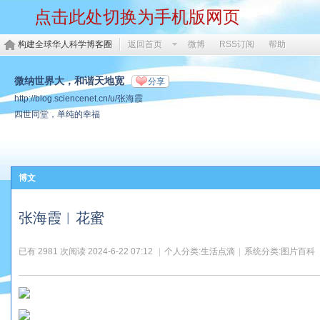
点击此处切换为手机版网页
构建全球华人科学博客圈
返回首页
微博
RSS订阅
帮助
微纳世界大，和谐天地宽
分享
http://blog.sciencenet.cn/u/张海霞
四世同堂，单纯的幸福
博文
张海霞︱花蜜
已有 2981 次阅读
2024-6-22 07:12
|
个人分类:
生活点滴
|
系统分类:
图片百科