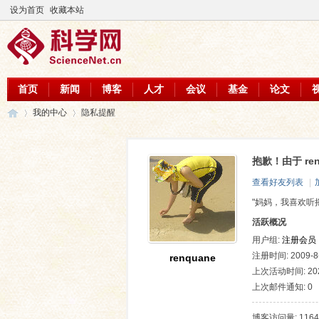
设为首页
收藏本站
首页
新闻
博客
人才
会议
基金
论文
我的中心
隐私提醒
抱歉！由于 r
科
›
›
查看好友列表
|
"妈妈，我喜欢听
活跃概况
用户组:
注册会员
注册时间: 2009-8-
renquane
上次活动时间: 2024
上次邮件通知: 0
学
博客访问量: 1164