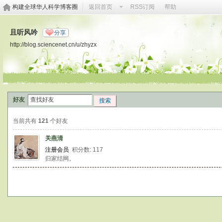
构建全球华人科学博客圈
返回首页
RSS订阅
帮助
且听风吟
分享
http://blog.sciencenet.cn/u/zhyzx
好友
搜索
当前共有
121
个好友
关燕清
注册会员
积分数: 117
归家结网。