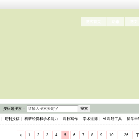
博客首页
动态
博文
按标题搜索
搜索
|
期刊投稿
|
科研经费和学术能力
|
科技写作
|
学术道德
|
AI 科研工具
|
留学申
1
2
3
4
5
6
7
8
9
10
... 26