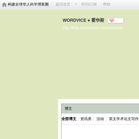
构建全球华人科学博客圈
返回首页
RSS订阅
帮助
WORDVICE ● 霍华斯
分享
http://blog.sciencenet.cn/u/wordvice
博文
全部博文
|
资讯类
|
活动
|
英文学术论文写作