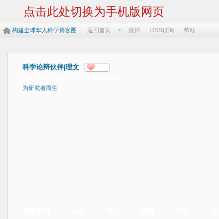
点击此处切换为手机版网页
构建全球华人科学博客圈
返回首页
微博
RSS订阅
帮助
科学论辩伙伴|理文
分享
http://blog.sciencenet.cn/u/liwenbianji
为研究者而生
博客首页
动态
博文
视频
相册
好