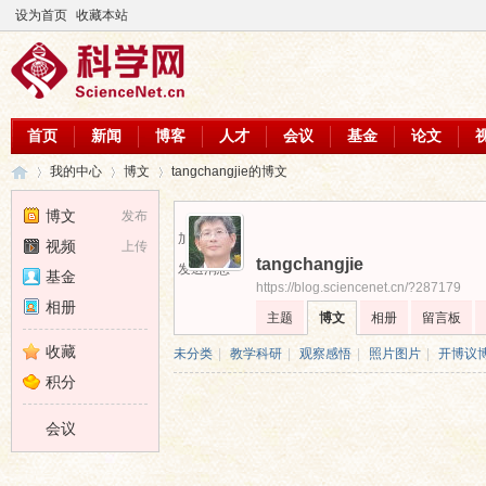
设为首页
收藏本站
首页
新闻
博客
人才
会议
基金
论文
我的中心
博文
tangchangjie的博文
博文
发布
加为好友
视频
上传
tangchangjie
科
›
›
›
发送消息
基金
https://blog.sciencenet.cn/?287179
相册
主题
博文
相册
留言板
收藏
未分类
|
教学科研
|
观察感悟
|
照片图片
|
开博议
积分
会议
学