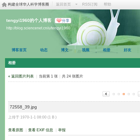
构建全球华人科学博客圈
返回首页
RSS订阅
帮助
tengyi1960的个人博客
分享
http://blog.sciencenet.cn/u/tengyi1960
博客首页
动态
博文
视频
相册
好友
相册
« 返回图片列表
|
当前第 1 张
|
共 24 张图片
72558_39.jpg
上传于 1970-1-1 08:00 (1 B )
查看原图
|
查看 EXIF 信息
|
举报