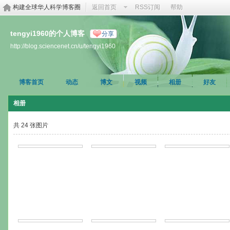
构建全球华人科学博客圈
返回首页
RSS订阅
帮助
tengyi1960的个人博客
分享
http://blog.sciencenet.cn/u/tengyi1960
博客首页
动态
博文
视频
相册
好友
相册
共 24 张图片