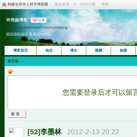
构建全球华人科学博客圈
返回首页
RSS订阅
帮助
许培扬博客
分享
http://blog.sciencenet.cn/u/xupeiyang
跟踪国际前沿 服务国内科研
博客首页
动态
博文
视频
相册
留言板
您需要登录后才可以留
留言
[52]
李墨林
2012-2-13 20:22