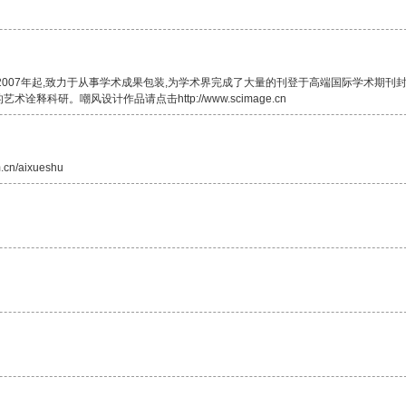
2007年起,致力于从事学术成果包装,为学术界完成了大量的刊登于高端国际学术期刊
释科研。嘲风设计作品请点击http://www.scimage.cn
cn/aixueshu