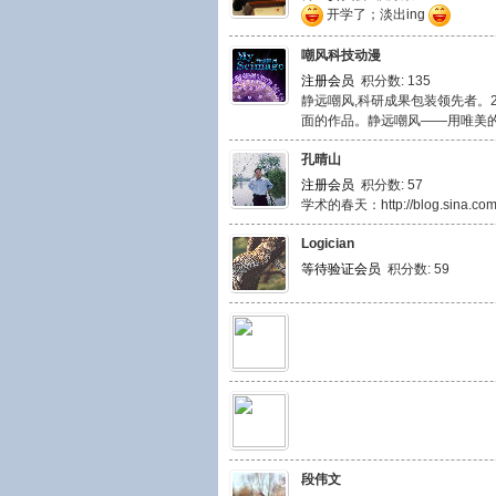
开学了；淡出ing
嘲风科技动漫
注册会员
积分数: 135
静远嘲风,科研成果包装领先者。
面的作品。静远嘲风——用唯美的艺术诠
孔晴山
注册会员
积分数: 57
学术的春天：http://blog.sina.com.
Logician
等待验证会员
积分数: 59
段伟文