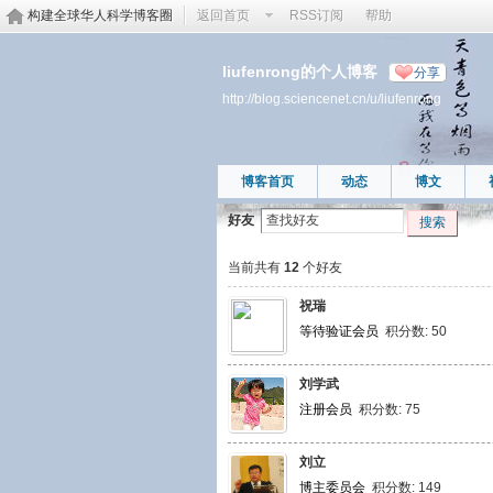
构建全球华人科学博客圈
返回首页
RSS订阅
帮助
liufenrong的个人博客
分享
http://blog.sciencenet.cn/u/liufenrong
博客首页
动态
博文
好友
搜索
当前共有
12
个好友
祝瑞
等待验证会员
积分数: 50
刘学武
注册会员
积分数: 75
刘立
博主委员会
积分数: 149