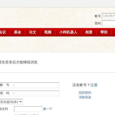
帐号
密码
会议
基金
论文
视频
小柯机器人
相册
帮助
请先登录后才能继续浏览
没有帐号？
注册
帐 号 ：
找回密码
密 码 ：
清除痕迹
验证码
换一个