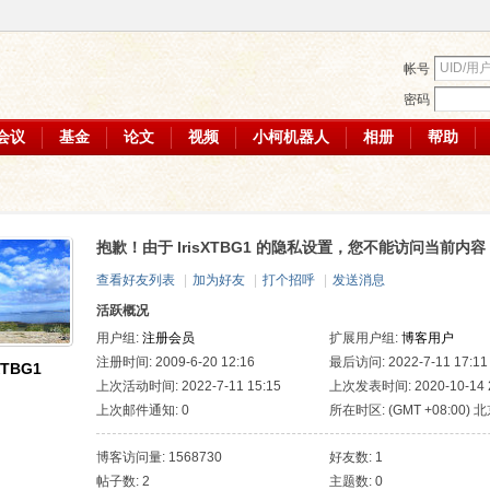
帐号
密码
会议
基金
论文
视频
小柯机器人
相册
帮助
抱歉！由于 IrisXTBG1 的隐私设置，您不能访问当前内容
查看好友列表
|
加为好友
|
打个招呼
|
发送消息
活跃概况
用户组:
注册会员
扩展用户组:
博客用户
注册时间: 2009-6-20 12:16
最后访问: 2022-7-11 17:11
sXTBG1
上次活动时间: 2022-7-11 15:15
上次发表时间: 2020-10-14 2
上次邮件通知: 0
所在时区: (GMT +08:00) 北
斯, 新加坡, 台北
博客访问量: 1568730
好友数: 1
帖子数: 2
主题数: 0