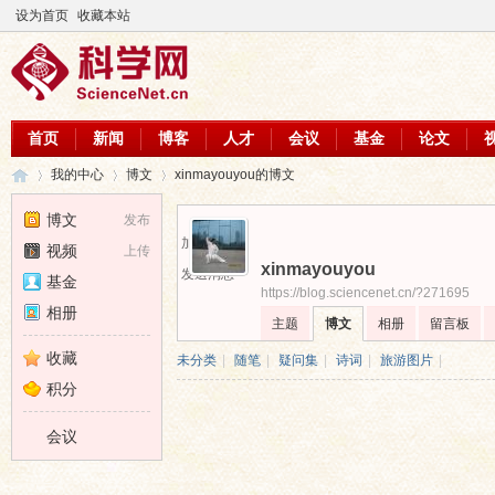
设为首页
收藏本站
首页
新闻
博客
人才
会议
基金
论文
我的中心
博文
xinmayouyou的博文
博文
发布
加为好友
视频
上传
xinmayouyou
科
›
›
›
发送消息
基金
https://blog.sciencenet.cn/?271695
相册
主题
博文
相册
留言板
收藏
未分类
|
随笔
|
疑问集
|
诗词
|
旅游图片
|
积分
会议
学