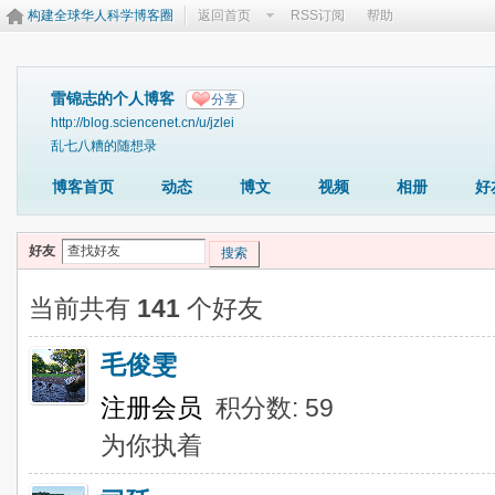
构建全球华人科学博客圈
返回首页
RSS订阅
帮助
雷锦志的个人博客
分享
http://blog.sciencenet.cn/u/jzlei
乱七八糟的随想录
博客首页
动态
博文
视频
相册
好
好友
搜索
当前共有
141
个好友
毛俊雯
注册会员
积分数: 59
为你执着