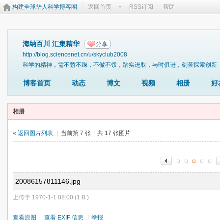
构建全球华人科学博客圈
返回首页
RSS订阅
帮助
海纳百川 汇集精华
分享
http://blog.sciencenet.cn/u/skyclub2008
科学的精神，需不骄不躁，不傲不馁，踏实进取，与时俱进，刻苦探索创新
博客首页
动态
博文
视频
相册
好
相册
« 返回图片列表
|
当前第 7 张
|
共 17 张图片
20086157811146.jpg
上传于 1970-1-1 08:00 (1 B )
查看原图
|
查看 EXIF 信息
|
举报