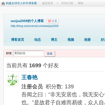
构建全球华人科学博客圈
返回首页
RSS订阅
帮助
weijia2009的个人博客
分享
http://blog.sciencenet.cn/u/weijia2009
博客首页
动态
博文
视频
相册
好
好友
搜索
当前共有
1699
个好友
王春艳
注册会员
积分数: 139
吾闻之曰：“非无安居也，我无安
也。”是故君子自难而易彼，众人