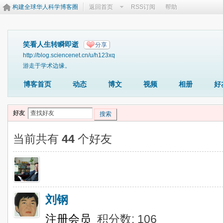
构建全球华人科学博客圈
返回首页
RSS订阅
帮助
笑看人生转瞬即逝
分享
http://blog.sciencenet.cn/u/h123xq
游走于学术边缘。
博客首页
动态
博文
视频
相册
好
好友
搜索
当前共有
44
个好友
刘钢
注册会员
积分数: 106