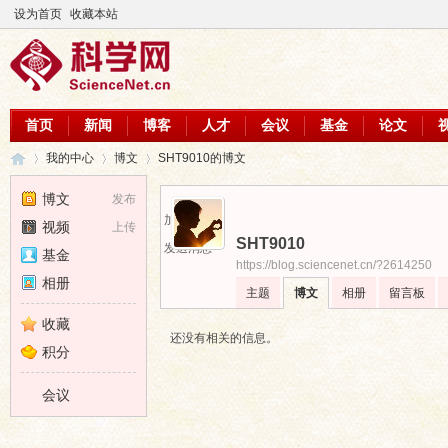
设为首页
收藏本站
首页
新闻
博客
人才
会议
基金
论文
我的中心
博文
SHT9010的博文
博文
发布
加为好友
视频
上传
SHT9010
科
›
›
›
发送消息
基金
https://blog.sciencenet.cn/?2614250
相册
主题
博文
相册
留言板
收藏
还没有相关的信息。
积分
会议
学