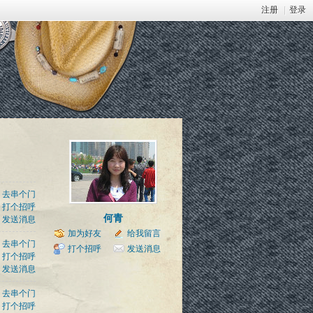
注册
|
登录
去串个门
打个招呼
何青
发送消息
加为好友
给我留言
去串个门
打个招呼
发送消息
打个招呼
发送消息
去串个门
打个招呼