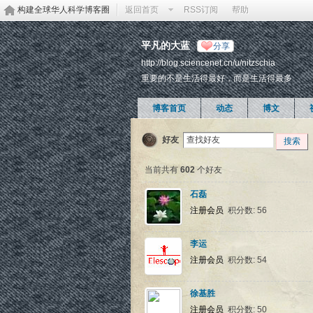
构建全球华人科学博客圈
返回首页
RSS订阅
帮助
平凡的大蓝
分享
http://blog.sciencenet.cn/u/nitzschia
重要的不是生活得最好，而是生活得最多
博客首页
动态
博文
好友
搜索
当前共有
602
个好友
石磊
注册会员
积分数: 56
李运
注册会员
积分数: 54
徐基胜
注册会员
积分数: 50