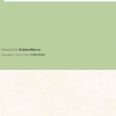
Powered by
ScienceNet.cn
Copyright © 2007-
2026
中国科学报社