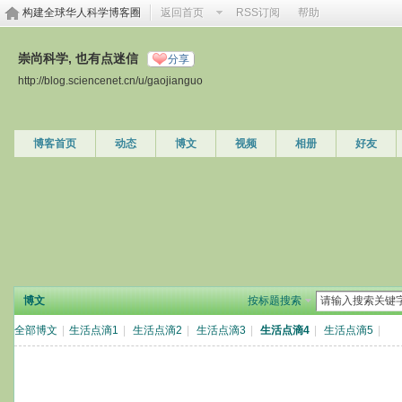
构建全球华人科学博客圈
返回首页
RSS订阅
帮助
崇尚科学, 也有点迷信
分享
http://blog.sciencenet.cn/u/gaojianguo
博客首页
动态
博文
视频
相册
好友
博文
按标题搜索
全部博文
|
生活点滴1
|
生活点滴2
|
生活点滴3
|
生活点滴4
|
生活点滴5
|