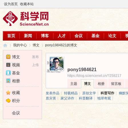
设为首页
收藏本站
首页
新闻
博客
人才
会议
基金
论文
我的中心
博文
pony1984621的博文
博文
发布
加为好友
视频
上传
pony1984621
科
›
›
›
发送消息
基金
https://blog.sciencenet.cn/?258217
相册
主题
博文
相册
留言板
收藏
发表作品
|
转载精品
|
原创文学
|
科普写作
|
幽默
质灾害
|
家父诗作
|
科普翻译
|
地球奇观
|
积分
会议
学