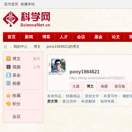
设为首页
收藏本站
首页
新闻
博客
人才
会议
基金
论文
我的中心
博文
pony1984621的博文
博文
发布
加为好友
视频
上传
pony1984621
科
›
›
›
发送消息
基金
https://blog.sciencenet.cn/?258217
相册
主题
博文
相册
留言板
收藏
发表作品
|
转载精品
|
原创文学
|
科普写作
|
幽默
质灾害
|
家父诗作
|
科普翻译
|
地球奇观
|
积分
会议
学